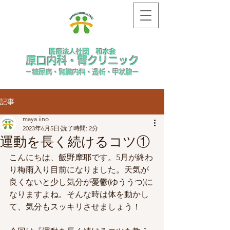
医療法人社団 和水会
​原口内科・腎クリニック
－糖尿病・腎臓内科・透析・甲状腺ー
記事
maya iino
2023年6月5日
読了時間: 2分
運動を長く続けるコツ①
こんにちは、飯野摩耶です。5月が終わ
り梅雨入り目前になりました。天気が
良くないと少し気分が憂鬱(ゆううつ)に
なりますよね。そんな時は体を動かし
て、気分もスッキリさせましょう！