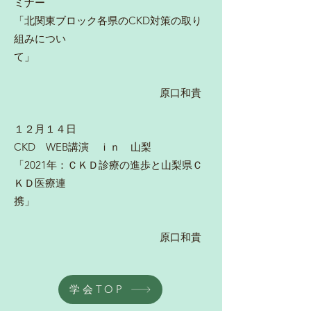
ミナー
「北関東ブロック各県のCKD対策の取り
組みについ
て」
原口和貴
１２月１４日
CKD WEB講演 ｉｎ 山梨
「2021年：ＣＫＤ診療の進歩と山梨県Ｃ
ＫＤ医療連
携」
原口和
貴
学会TOP