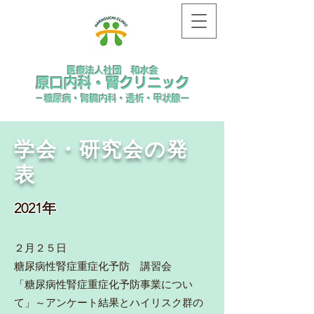
医療法人社団 和水会
​原口内科・腎クリニック
－糖尿病・腎臓内科・透析・甲状腺ー
学会・研究会の発
表
2021年
２月２５日
糖尿病性腎症重症化予防 講習会
「糖尿病性腎症重症化予防事業につい
て」～アンケート結果とハイリスク群の