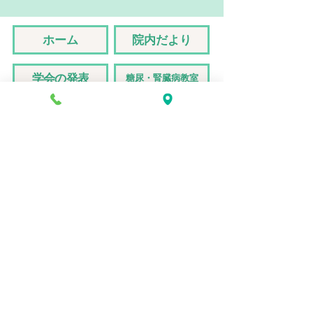
ホーム
院内だより
学会の発表
糖尿・腎臓病教室
ブログ
CKDﾓﾃﾞﾙ事業
スタッフ募集
アク
セス
Acce
s
s
Ma
p