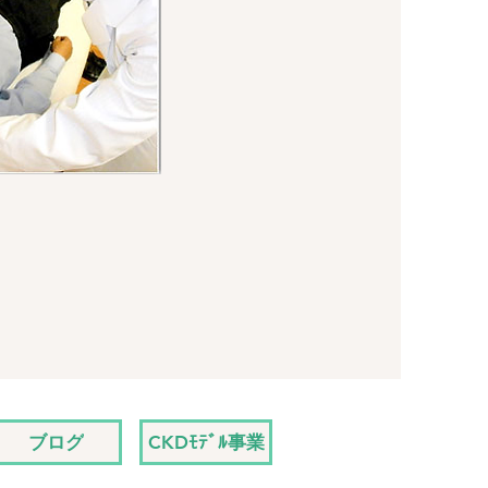
ブログ
CKDﾓﾃﾞﾙ事業