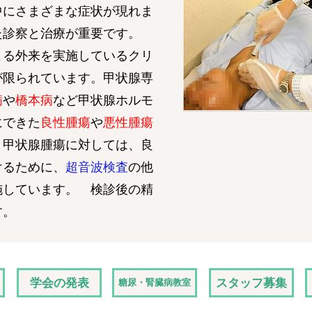
中にさまざまな症状が現れま
た診察と治療が重要です。
る外来を実施しているクリ
が限られています。甲状腺専
病
や
橋本病
など甲状腺ホルモ
にできた
良性腫瘍
や
悪性腫瘍
。甲状腺腫瘍に対しては、良
けるために、
超音波検査
の他
施しています。 検診後の精
す。
学会の発表
スタッフ募集
糖尿・腎臓病教室