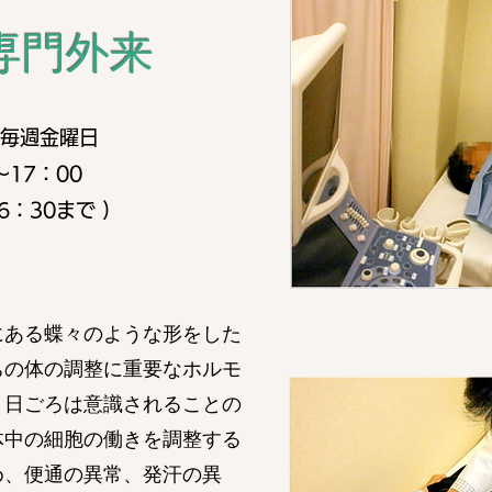
専門外来
毎週金曜日
～17：00
6：30まで )
にある蝶々のような形をした
ちの体の調整に重要なホルモ
。日ごろは意識されることの
体中の細胞の働きを調整する
め、便通の異常、発汗の異