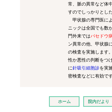
常、脈の異常など体
すのでしっかりとし
甲状腺の専門医によ
ニックは全国でも数
門外来では
バセドウ
ン異常の他、甲状腺
の検査を実施します
性か悪性の判断をつ
に
針吸引細胞診
を実
密検査などに有効で
ホーム
院内だより