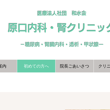
医療法人社団 和水会
​原口内科・腎クリニッ
－糖尿病・腎臓内科・透析・甲状腺ー
案内
初めての方へ
院長ごあいさつ
クリ